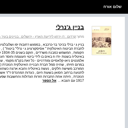
שלום אורח
בניין ג'נרלי
מתוך:
קרדום : דו ירחון לידיעת הארץ - ירושלים : בניינים בעי
בניין ג י ברלי בכיכר בר-כרכבא , במפגש רחובות יפו ושלובלצי
לחברת הביטוח האיטלקית " אסיסקורציונ ג י נרלי" ביטוח" ) ,
הקו
באיטליה בשנות -זדו n באים בו לידי ביטוי העוצמ
אלמנטים ניאו-קלאסיים ומודרניים - כל זאת בקנ"מ מקומי , שא
במרום חזיתו , שהיה סמל חברת הבנייה האיטלקית הנזכרת ( וכ
המורכב משישה חלקים , נעשה באיטליה והובא ארצה כשהוא מ
לתנועה ברחוב הסואן בשעות היום , כעדות המהנדס ד"ר אשר
הנזכרת , היתה אחת החברות הזרות הגדולות והחשובות שפעל
1917 עם הצבא ...
אל הספר