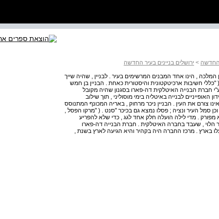
ר החדשה
>
ירושלים בניינים בעיר החדשה
ון המלכה , הינו אחד המבנים המרשימים בעיר . לבניין , שהיה שייך
 ( "כללי חשיבות ארכיטקטונית והיסטורית כאחת . הבניין בן חמש
מות , המשמש כמבנה משרדים , הוקם בשנים 1934-35 ע"י חברת הבנייה האיטלקית דה-פארו בסגנון שהיה מקובל
ה וחוסר העידון האופייניים לבנייה באיטליה בימי מוסוליני , תוך שילוב
ינו צורם את העין . הבניין ניכר מרחוק , באריה המכונף המתנוסס
ן סמל העיר ונציה ; פסלו נמצא גם בכיכר "סנט . ( "מרקו הפסל ,
פורק . מדי לילה הועלה חלק אחד לגג , כדי שלא להפריע
 הלוי , שעבד בחברה האיטלקית . חברת הבנייה דה-פארו
ו בארץ . מרכז החברה היה בקהיר והיא הגיעה לארץ בשנת ,