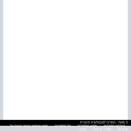
© מטח - המרכז לטכנולוגיה חינוכית
אינדקס הספרים
תקנון הספרייה
על הספרייה
תנאי שימוש באתר והגנה על
פרטיות
הסדרי נגישות
עזרה