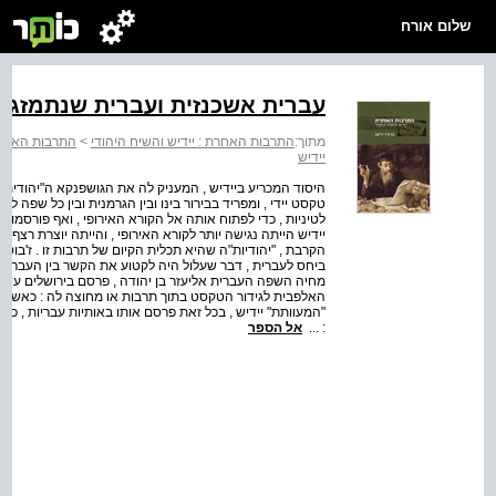
שלום אורח
עברית אשכנזית ועברית שנתמזגה 
מתוך:
התרבות האחרת : יידיש והשיח היהודי
>
התרבות האחרת 
יידיש
היסוד המכריע ביידיש , המעניק לה את הגושפנקא ה"יהודית" 
טקסט יידי , ומפריד בבירור בינו ובין הגרמנית ובין כל שפה לא
לטיניות , כדי לפתוח אותה אל הקורא האירופי , ואף פורסמו כ
יידיש הייתה נגישה יותר לקורא האירופי , והייתה יוצרת רצ
הקרבת , "יהודיות"ה שהיא תכלית הקיום של תרבות זו . ז'בוטי
ביחס לעברית , דבר שעלול היה לקטוע את הקשר בין העברית ב
מחיה השפה העברית אליעזר בן יהודה , פרסם בירושלים עיתון
האלפבית לגידור הטקסט בתוך תרבות או מחוצה לה : כאשר נ
"המעוותת" יידיש , בכל זאת פרסם אותו באותיות עבריות , כד
: ...
אל הספר