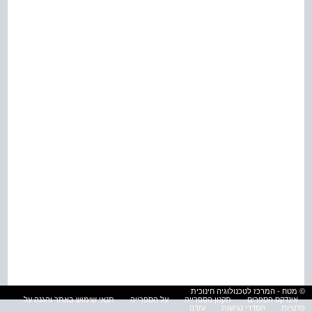
© מטח - המרכז לטכנולוגיה חינוכית
אינדקס הספרים
תקנון הספרייה
על הספרייה
תנאי שימוש באתר והגנה על
פרטיות
הסדרי נגישות
עזרה