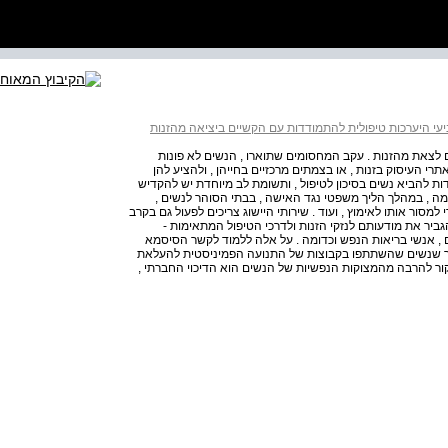
עי היערכות טיפולית להתמודדות עם הקשיים ביציאה מהזנות
 לצאת מהזנות . עקב המחסומים שתוארו , הנשים לא פונות
רי העיסוק בזנות , או בצמתים מרכזיים בחייהן , ולהציע להן
ות להביא נשים בסיכון לטיפול , ותשומת לב מיוחדת יש להקדיש
מה , במהלך הליך משפטי נגד האישה , בבתי הסוהר לנשים ,
מסור אותו לאימוץ , ועוד . שירותי היישוג צריכים לפעול גם בקרב
יר את מודעותם לנזקי הזנות ולדרכי הטיפול המתאימות -
אים , אנשי בריאות הנפש וכדומה . על אלה ללמוד לקשר הסיסמא
אחר שנשים שהשתתפו בקבוצות של התנועה הפמיניסטית להעלאת
6 וה 70 של המאה ה , 20 הבינו כי המקור להרבה מהמצוקות הנפשיות של הנשים הוא הדיכוי החברתי ,