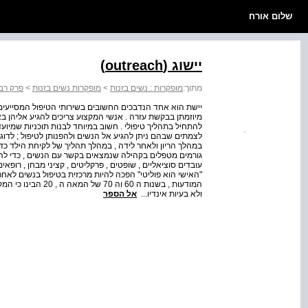
שלום אורח
יישוג (outreach)
מתוך:
מופקרות : נשים בזנות
>
מופקרות נשים בזנות
>
פרק רבי
יישת הוא אחד הנדבכים החשובים בשירותי הטיפול המסייעים
מיוזמתן בבקשת עזרה . אנשי המקצוע צריכים להגיע אליהן באת
להתחיל בתהליך טיפולי . חשוב במיוחד לבנות תוכניות שמיועד
לצמתים שבהם ניתן להגיע אל הנשים ולהפנותן לטיפול ; לדוג
במהלך הריון ולאחר לידה , במהלך תהליך של לקיחת הילד כדי ל
גורמים מטפלים בקהילה שנמצאים בקשר עם הנשים , כדי להגב
עובדים סוציאליים , שופטים , פרקליטים , קציני מבחן , רופ
"האישי הוא פוליטי" הפכה להיות מרכזית בטיפול בנשים ל
המודעות , בשנות ה 0
ולא בעיות אינדיו...
אל הספר