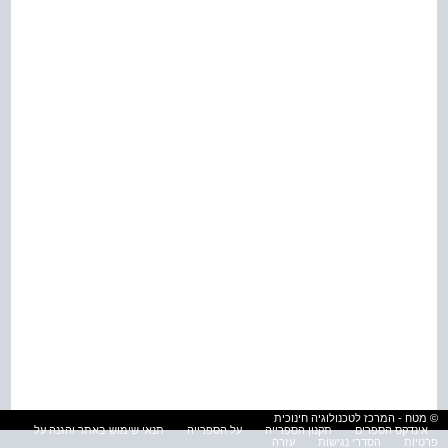
© מטח - המרכז לטכנולוגיה חינוכית
אינדקס הספרים
תקנון הספרייה
על הספרייה
תנאי שימוש באתר והגנה על
פרטיות
הסדרי נגישות
עזרה