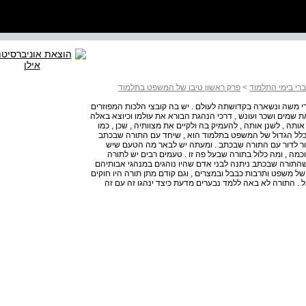
י בימי התלמוד
>
פרק ראשון טיבו של המשפט בתלמוד
 משה ונשארה בקדושתה לעולם . יש בה קובצי הלכות המפוזרים
ראת שמים ושכר ועונש , דרכי הנהגת הבורא את עולמו וכיוצא באלה
אותה , לשנן אותה , להעמיק בה ולקיים את מצוותיה , שכן , כמו
הכלל הגדול של המשפט בתלמוד הוא , שיחד עם התורה שבכתב
דור לדור עם התורה שבכתב . ומעתה יש לבאר מה הטעם שיש
ה , ומה כלול בתורה שבעל פה זו . טעמים רבים יש לתורה
התורה שבכתב ניתנה לבני אדם שהיו נוהגים במנהגי אבותיהם
 של משפט ותרבות כבבל ובמצרים , וגם קודם מתן תורה היו חוקים
ראל . התורה לא באה ללמד נבערים מדעת כיצד ינהגו זה עם זה