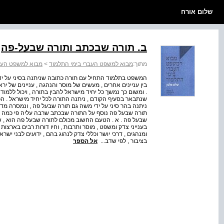
שלום אורח
ב. תורה שבכתב ותורה שבעל-פה
מתוך:
מבוא למשפט העברי בימי התלמוד
>
מבוא למשפט העבר
המשפט בתלמוד התחיל עם תורה כתובה שניתנה בסיני על ידי
בין עניינים אחרים , מעשים של מוסר והנהגה , עניינים של י
. ומשום כך נמשך כל יחיד מישראל להבין בתורה , ויכול ללמוד 
שנתבאר בסעיף הקודם , ניתנה התורה לכל יחיד מישראל . 
ניתנה בהר סיני על ידי משה גם תורה שבעל פה , ונמסרה מ
תורה שבעל פה נוסף על התורה שבכתב שרבה עליה פי כמה וכמ
שבעל פה . א . הטעם החשוב מכולם לתורה שבעל פה הוא , ש
בענייני צדק ומשפט , מוסר ותרבות , וחיו דורות רבים בארצות
ומנהגים , דרכי יושר וכללי צדק לנהוג בהם , ידועים לבני יש
בציבור , לפי שדב...
אל הספר