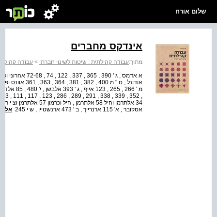
שלום אורח
אינדקס מחברים
מתוך:
עבודה קהילתית : שיטות לשינוי חברתי
>
עבודה קהילתית
אסקובר , א' 115 ארנרייך , ב ' 473 ארנשטיין , ש י 245
אל ה