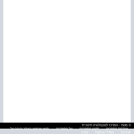
© מטח - המרכז לטכנולוגיה חינוכית
אינדקס הספרים
תקנון הספרייה
על הספרייה
תנאי שימוש באתר והגנה על
פרטיות
הסדרי נגישות
עזרה