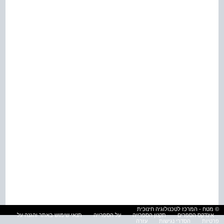
© מטח - המרכז לטכנולוגיה חינוכית
אינדקס הספרים
תקנון הספרייה
על הספרייה
תנאי שימוש באתר והגנה על
פרטיות
הסדרי נגישות
עזרה