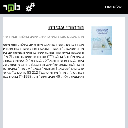
שלום אורח
הרהורי עבירה
מתוך:
אבנים טובות ומיני סדקית : עיונים בתלמוד ובמדרש
>
אב
אמרו רבותינו : אשה שהיא מתייחדת עם בעלה , והוא משמש ע
מזה , שנאמר : " האשה המנאפת תחת אישה תקח את זרים " (
זו שפגעה באיש אחד ונותנת עיניה בו והיא משמשת עם בעלה ו
כושית וילדה לי בן לבן (***) אני הורגה שזינתה תחתי !? א " ל : י
ביתך לבנות או שחורות א " ל : לבנות א " ל : כשהיית עסוק ע
הדבר למוד מצאנו של יעקב מן המקלות היו מתייחמות . שנאמר :
ערביים לר' עקיבא . [ תנחומא " נשא , " יג , מהד' באבער טז ע
רבה , ט לד , מהד' מירקין ט 
הקיבוצית , גליון , 40 אביב תשנ " ח , . 1998 (*) בנוסח במדבר רבה : בשעה שהאשה מייח...