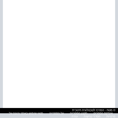
© מטח - המרכז לטכנולוגיה חינוכית
אינדקס הספרים
תקנון הספרייה
על הספרייה
תנאי שימוש באתר והגנה על
פרטיות
הסדרי נגישות
עזרה