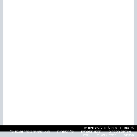
© מטח - המרכז לטכנולוגיה חינוכית
אינדקס הספרים
תקנון הספרייה
על הספרייה
תנאי שימוש באתר והגנה על
פרטיות
הסדרי נגישות
עזרה