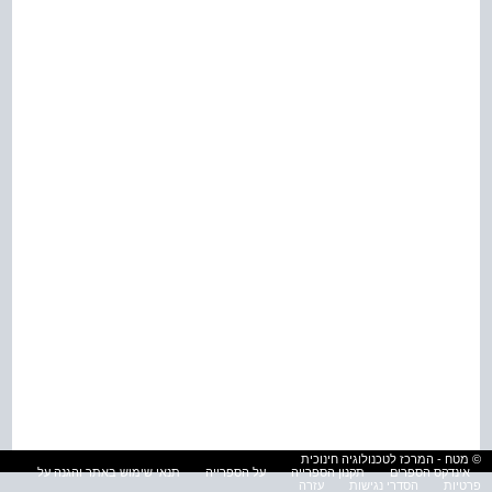
© מטח - המרכז לטכנולוגיה חינוכית
אינדקס הספרים
תקנון הספרייה
על הספרייה
תנאי שימוש באתר והגנה על
פרטיות
הסדרי נגישות
עזרה