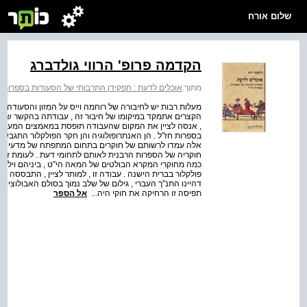
שלום אורח
הקדמה פרופ' הרווי גולדברג
מתוך:
אוכלים לדעת : תפקידן התרבותי של הסעודות בספרות ח
מעלות רבות יש לחיבורה של רוחמה וייס על המזון והסעודה כ
הקצרים אתמקד במיקומו של חיבור זה , עבודתה בהקשר של הא
, אנסה לציין את המקום שהעבודה תופסת במאמצים המעטים ,
בספרות חז"ל . הן האנתרופולוגיה והן חקר הפולקלור התגבשו
אלה עמדו לרשותם של חוקרים בתחום המתפתח של מדעי היהדו
חוקריה של הספרות הרבנית לאותם לתחומי דעת . לעומת זאת
פולקלור בברית הישנה . עבודה זו , למותר לציין , התבססה 
דהיינו התנ"ך העברי , גילום של שלב נמוך בסולם האבולוציונ
תפיסה זו הרחיקה את חוקי היה...
אל הספר