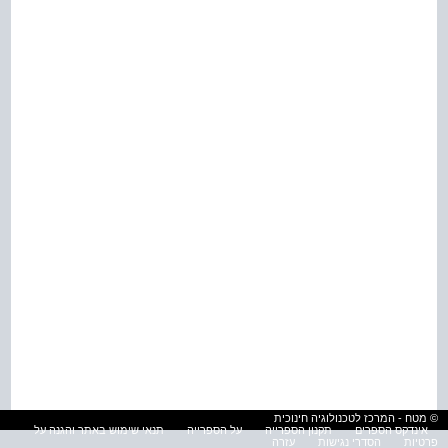
© מטח - המרכז לטכנולוגיה חינוכית
אינדקס הספרים
תקנון הספרייה
על הספרייה
תנאי שימוש באתר והגנה על
פרטיות
הסדרי נגישות
עזרה