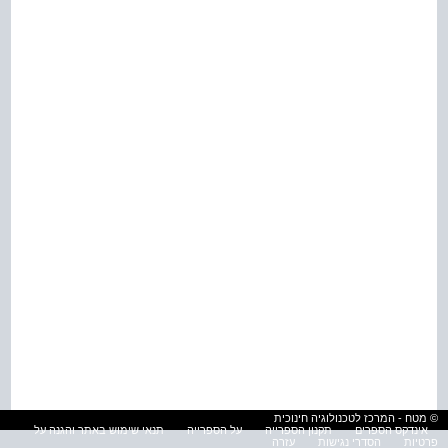
© מטח - המרכז לטכנולוגיה חינוכית
אינדקס הספרים
תקנון הספרייה
על הספרייה
תנאי שימוש באתר והגנה על
פרטיות
הסדרי נגישות
עזרה