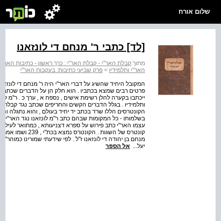
שלום אורח
[לד] כתבי ר' מנחם די לונזאנו
מתוך:
קבלת האר"י - קבלת האר"י : כרך ראשון - כתיבות האר"י 
האר"י ותלמידיו
>
פרק שביעי כתיבות: בעקבות האר"י
המקובל היחיד שהשיג על דברי האר"י היה ר' מנחם די לונזאנו
ייכתבו בקערה להלן רשימת אישים , נספח א , ערך כ . ר"מ לו
ותלמידיו . בגלל הדברים הקשים והחריפים שכתב נגד קבלת הא
הקונטרסים הללו שרד בכתב יד יחיד בעולם , והוא נתגלה ונוד
בשלמותו - כל המקומות שבהם כתב ר"מ לונזאנו נגד האר"י ותל
עצמו האר"י כתב פירוש על ספרא דצניעותא , כמתואר לעיל סעיף 
קונטרס של השגות .
מנחם בן יהודה די לונזאנו ז"ל . לפי שידעתי שמורינו כמוהר"
יעל...
אל הספר