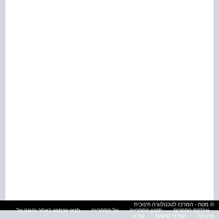
© מטח - המרכז לטכנולוגיה חינוכית
אינדקס הספרים
תקנון הספרייה
על הספרייה
תנאי שימוש באתר והגנה על
פרטיות
הסדרי נגישות
עזרה