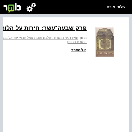
שלום אורח
פרק שבעה־עשר: חירות על הלוחו
מתוך:
האירו פני המזרח : הלכה והגות אצל חכמי ישראל במזרח
במזרח התיכון
אל הספר