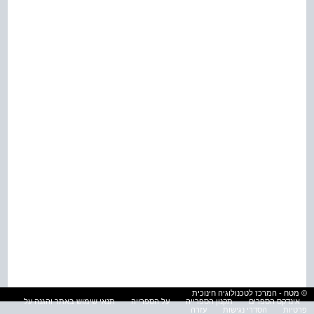
© מטח - המרכז לטכנולוגיה חינוכית
אינדקס הספרים
תקנון הספרייה
על הספרייה
תנאי שימוש באתר והגנה על
פרטיות
הסדרי נגישות
עזרה