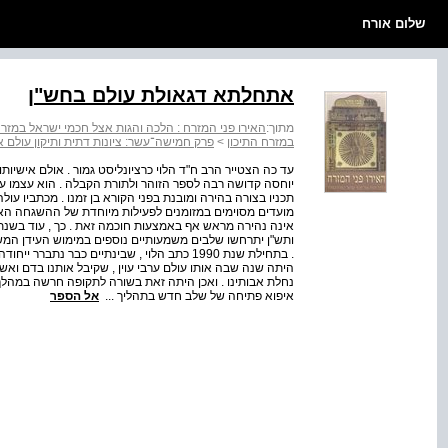
שלום אורח
אתחלתא דגאולת עולם בחש"ן
מתוך:
האירו פני המזרח : הלכה והגות אצל חכמי ישראל במזרח
במזרח התיכון
>
פרק חמישה־עשר: ציונות דתית ותיקון עולם אונ
עד כה הצטייר הרב ח"ד הלוי כרציונליסט גמור . אולם אישיות
יוחסה קדושה רבה לספר הזוהר ולתורת הקבלה . הוא עצמו עסק
תכניו בצורה בהירה ומובנת בפני הקורא בן זמנו . מכתביו ע
מועדים מסוימים במזומנים לפעילות מיוחדת של ההשגחה הא
אינה נהירה מראש אף באמצעות חוכמה זאת . כך , עוד בשנת
ותש"ן יתרחשו שלבים משמעותיים נוספים במימוש העידן המש
. בתחילת שנת 1990 כתב הלוי , שבינתיים כבר
נחלת אבותינו . ואכן היתה זאת בשורה לתקופה חרשה במהלך 
איפוא פתיחה של שלב חדש בתהליך ...
אל הספר