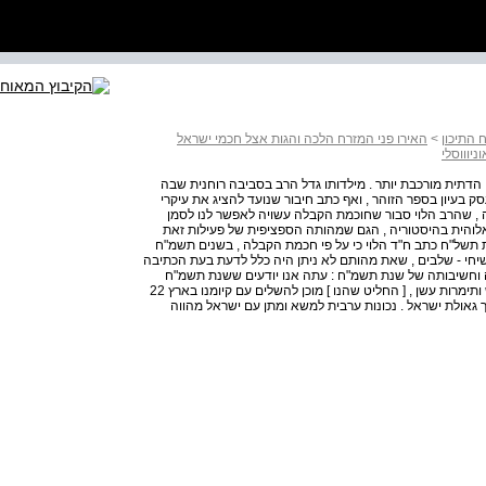
 התיכון
>
האירו פני המזרח הלכה והגות אצל חכמי ישראל
יוווסלי
ו הדתית מורכבת יותר . מילדותו גדל הרב בסביבה רוחנית שבה
 בעיון בספר הזוהר , ואף כתב חיבור שנועד להציג את עיקרי
ולה , שהרב הלוי סבור שחוכמת הקבלה עשויה לאפשר לנו לסמן
לוהית בהיסטוריה , הגם שמהותה הספציפית של פעילות זאת
 תשל"ח כתב ח"ד הלוי כי על פי חכמת הקבלה , בשנים תשמ"ח
יחי - שלבים , שאת מהותם לא ניתן היה כלל לדעת בעת הכתיבה
 נתברר ייחודה וחשיבותה של שנת תשמ"ח : עתה אנו יודעים ששנת תשמ"ח
היתה שנה שבה אותו עולם ערבי עוין , שקיבל אותנו בדם ואש ותימרות עשן , [ החליט שהנו ] מוכן להשלים עם קיומנו בארץ 22
גאולת ישראל . נכונות ערבית למשא ומתן עם ישראל מהווה