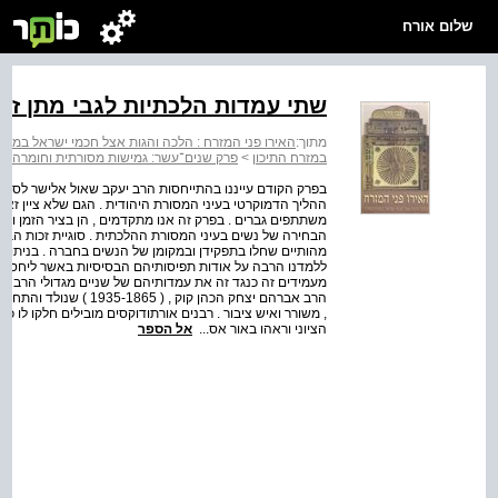
שלום אורח
שתי עמדות הלכתיות לגבי מתן זכ
מתוך:
האירו פני המזרח : הלכה והגות אצל חכמי ישראל במזרח
במזרח התיכון
>
פרק שנים־עשר: גמישות מסורתית וחומרה מו
בפרק הקודם עייננו בהתייחסות הרב יעקב שאול אלישר לסוגי
ההליך הדמוקרטי בעיני המסורת היהודית . הגם שלא ציין זאת
משתתפים גברים . בפרק זה אנו מתקדמים , הן בציר הזמן והן ב
הבחירה של נשים בעיני המסורת ההלכתית . סוגיית זכות הבחי
מהותיים שחלו בתפקידן ובמקומן של הנשים בחברה . בניתוח ע
ללמדנו הרבה על אודות תפיסותיהם הבסיסיות באשר ליחסה של
מעמידים זה כנגד זה את עמדותיהם של שניים מגדולי הרבנים
הרב אברהם יצחק הכהן קוק
, משורר ואיש ציבור . רבנים אורתודוקסים מובילים חלקו לו כ
הציוני וראהו באור אס...
אל הספר