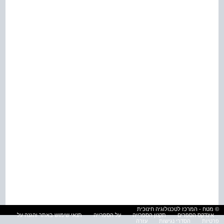
© מטח - המרכז לטכנולוגיה חינוכית
אינדקס הספרים
תקנון הספרייה
על הספרייה
תנאי שימוש באתר והגנה על
פרטיות
הסדרי נגישות
עזרה