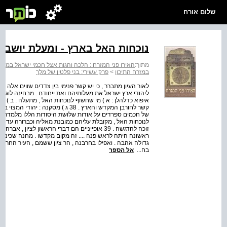
שלום אורח
נוכחות האל בארץ - ומעלת יושבי
מתוך:
האירו פני המזרח : הלכה והגות אצל חכמי ישראל במזרח
במזרח התיכון
>
פרק עשירי: בני פלטין של מלך
לאור העיון מתברר , כי יש קשר פנימי בין צדדים שווים אלה 
ליהודי ארץ ישראל את מעלותיהם ואת ייחודם . מבחינה לוגית
איפוא כדלהלן : א ) מי שחשוף לנוכחות האל , מתעלה . ב ) 
קשר לחורבן המקדש והארץ . 38 ג ) מס
של חכמים ספרדים על אודות שלושת היסודות הללו מלמדת ,
לנוכחות האל , מקובלת עליהם כמובנת מאליה וכברורה עד כדי
זוכה להדגשה . 39 אופייניים הם דברי הראשון לציו
ראשונה היתה לראש פנה .... זה מקום מקדשו . מחנה שכינה ..
בח...
אל הספר