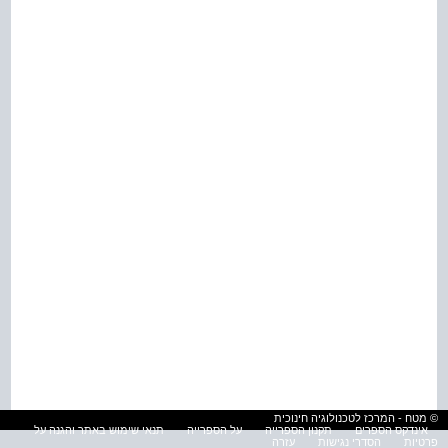
© מטח - המרכז לטכנולוגיה חינוכית
אינדקס הספרים
תקנון הספרייה
על הספרייה
תנאי שימוש באתר והגנה על
פרטיות
הסדרי נגישות
עזרה