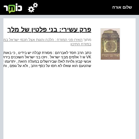
שלום אורח
פרק עשירי: בני פלטין של מלך
מתוך:
האירו פני המזרח : הלכה והגות אצל חכמי ישראל במזרח
במזרח התיכון
w VK ז' אלפים מבני ישראל . ויזכו בני ישראל השוכנים בי
אנשי קבוץ גלויות לאלו שבירושלים במעלה הזאת , יתרעמו על 
שהטעם הוא שאלו לא חסו על כסף וזהב , ולא על גופם , וחמדו 