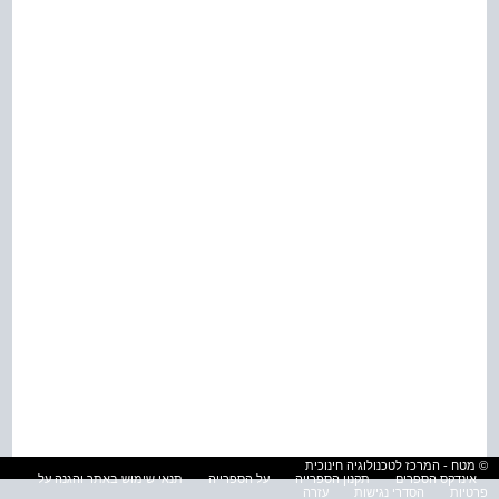
© מטח - המרכז לטכנולוגיה חינוכית
אינדקס הספרים
תקנון הספרייה
על הספרייה
תנאי שימוש באתר והגנה על
פרטיות
הסדרי נגישות
עזרה