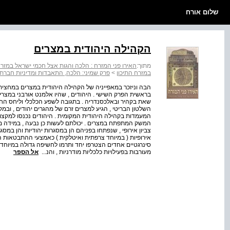
שלום אורח
הקהילה היהודית במצרים
מתוך:
האירו פני המזרח : הלכה והגות אצל חכמי ישראל במזרח
במזרח התיכון
>
פרק שמיני: הלכה, התאבדות ומדיניות חברת
בראשית הפרק השישי . היהודים , שהיו אלמנט אורבני במצר
שאת בקהיר ובאלכסנדריה . בתגובה לשפע הכלכלי וליחס החי
השלטון הבריטי , הגיע למצרים זרם של מהגרים יהודים , וב
המעמדות בקהילה היהודית המקומית . היהודים נכנסו למקצוע
המשק המתפתח במצרים . יכולתם לעשות כן נבעה , במידה 
צביון אירופי , שנפתחו בפניהם הן במסגרות יהודיות והן במסג
אירופיות ( במיוחד צרפתית ואיטלקית ) כאמצעי ההתבטאות העי
סינרגטיים אחדים הצטרפו יחד ותרמו לחשיפה גדולה במיוחד ש
מעורבות בפעילויות כלכליות מודרניות , והנ...
אל הספר