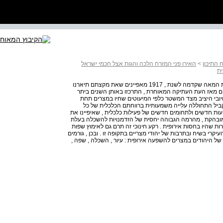
 התיכון
>
האירו פני המזרח הלכה והגות אצל חכמי ישראל
ית
הבה וניזכר במאפייניה של הקהילה היהודית במצרים במחצית המאה שקדמה לשנת , 1917 מאפיינים שאת מקצתם תיארנו
ים מאז העת העתיקה המאוחרת , התרכזו באותן השנים ביתר
ובי היציב מצד המשטר כלפי המיעוטים שחיו במצרים תחת
מקביל התחוללה עלייה משמעותית ברווחתם הכלכלית של כל
ות חדשים ולתחומים חדשים של פעילות כלכלית , שאיפיינו את
מובהקת , מהרמה הגבוהה יחסית של הזדמנויות להשכלה בעלת
רות שהיו בחסות אירופית . רקע חינוכי זה תרם גם לאימוץ שפות
קרי בשיח ובתרבות של יהודי מצריים בתקופה זו . ובכן , גורמים
ל היהודים במצרים להשפעה אירופית : עיור , השכלה , שפה ,