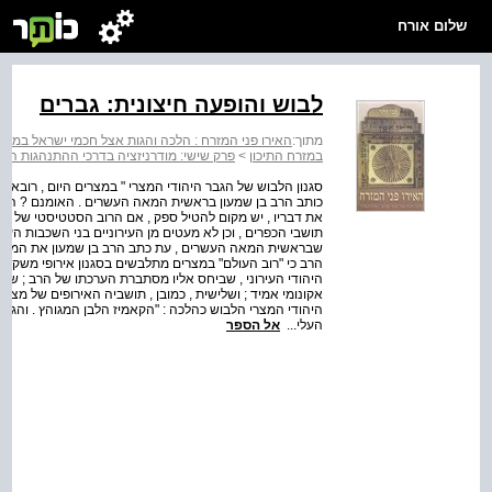
שלום אורח
לבוש והופעה חיצונית: גברים
מתוך:
האירו פני המזרח : הלכה והגות אצל חכמי ישראל במזרח
במזרח התיכון
>
פרק שישי: מודרניזציה בדרכי ההתנהגות הח
את דבריו , יש מקום להטיל ספק , אם הרוב הסטטיסטי של תוש
תושבי הכפרים , וכן לא מעטים מן העירוניים בני השכבות העניו
שבראשית המאה העשרים , עת כתב הרב בן שמעון את המשפט ד
הרב כי "רוב העולם" במצרים מתלבשים בסגנון אירופי משקפת
היהודי העירוני , שביחס אליו מסתברת הערכתו של הרב ; שנית
אקונומי אמיד ; ושלישית , כמובן , תושביה האירופים של מצר
היהודי המצרי הלבוש כהלכה : "הקאמיז הלבן המגוהץ . והג'א
העלי...
אל הספר