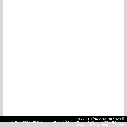
© מטח - המרכז לטכנולוגיה חינוכית
אינדקס הספרים
תקנון הספרייה
על הספרייה
תנאי שימוש באתר והגנה על
פרטיות
הסדרי נגישות
עזרה