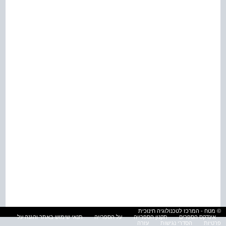
© מטח - המרכז לטכנולוגיה חינוכית
אינדקס הספרים
תקנון הספרייה
על הספרייה
תנאי שימוש באתר והגנה על
פרטיות
הסדרי נגישות
עזרה