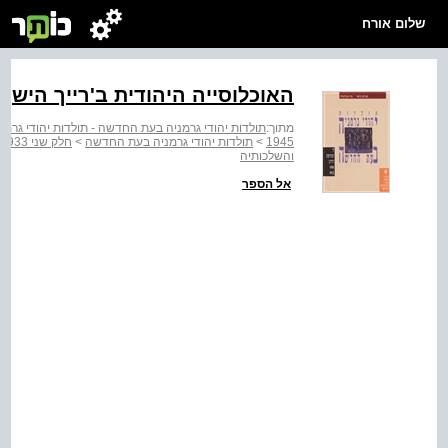
שלום אורח
האוכלוסייה היהודית ב'רייך הישן' בשנים ‭‬
מתוך:
1945
>
תולדות יהודי גרמניה בעת החדשה
>
חלק שני 1945-1933
והשלכותיה
אל הספר