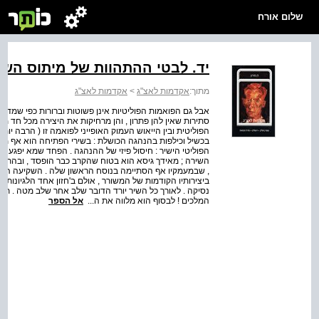
שלום אורח
יד. לבטי ההתהוות של מיתוס השל
מתוך:
אקדמות לאצ"ג
>
אקדמות לאצ"ג
אבל גם הפואמות הפוליטיות אינן פשוטות וברורות כפי שמדמים
סתירות שאין להן פתרון , והן מרחיקות את היצירה מכל חד 
הפוליטית ובין הייאוש העמוק האופייני לפואמה זו ( הרבה יותר
בכשיל וכילפות בהנהגה הכושלת : בשירי הפתיחה הוא אף מ
הפוליטי הישיר : חיסול פיזי של ההנהגה . הפחד שמא יפגע 
השירה ; מאידך גיסא הוא בטוח שהקרב כבר הופסד , ובהתא
, שבמעמקיו אף הסתיימה בנוסח הראשון שלה . השקיעה הזאת
ביצירותיו הקודמות של המשורר , אולם ב'חזון אחד הלגיונות'
נסיקה . לאורך כל השיר יורד הדובר שלב אחר שלב מטה . תחי
המלכים ! לבסוף הוא מלווה את ה...
אל הספר