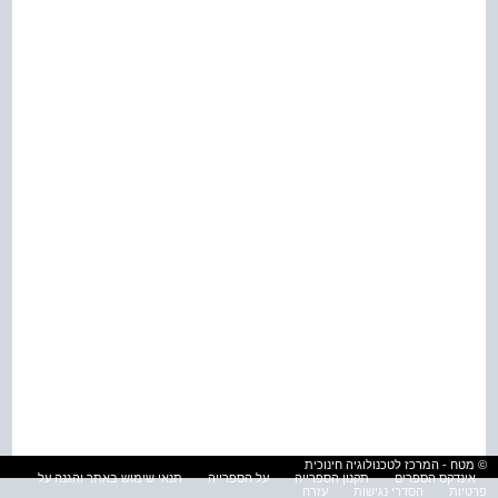
© מטח - המרכז לטכנולוגיה חינוכית
אינדקס הספרים
תקנון הספרייה
על הספרייה
תנאי שימוש באתר והגנה על
פרטיות
הסדרי נגישות
עזרה