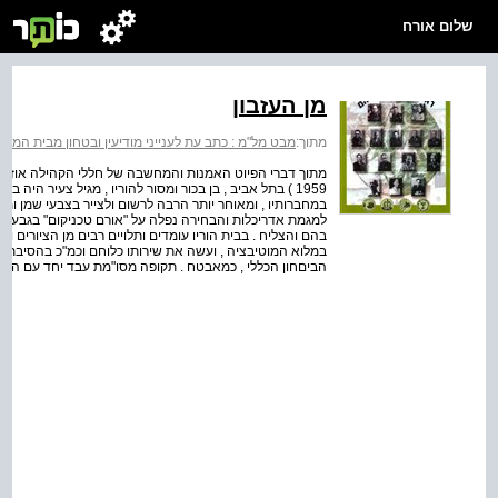
שלום אורח
מן העזבון
מתוך:
מבט מל"מ : כתב עת לענייני מודיעין ובטחון מבית המרכז למ
1959 ) בתל אביב , בן בכור ומסור להוריו , מגיל צעיר היה
במחברותיו , ומאוחר יותר הרבה לרשום ולצייר בצבעי שמן ומי
במלוא המוטיבציה , ועשה את שירותו כלוחם וכמ"כ בהסיבת גו
הביםחון הכללי , כמאבטח . תקופה מסו"מת עבד יחד עם האמן