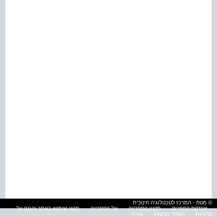
© מטח - המרכז לטכנולוגיה חינוכית
אינדקס הספרים
תקנון הספרייה
על הספרייה
תנאי שימוש באתר והגנה על
פרטיות
הסדרי נגישות
עזרה