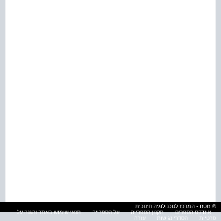
© מטח - המרכז לטכנולוגיה חינוכית
אינדקס הספרים
תקנון הספרייה
על הספרייה
תנאי שימוש באתר והגנה על
פרטיות
הסדרי נגישות
עזרה