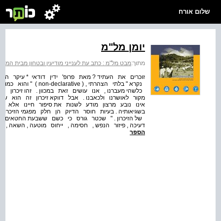
שלום אורח
יומן מל"מ
מתוך:
מבט מל"מ : כתב עת לענייני מודיעין ובטחון מבית המרכז למ
זוכרים את העתיד ? מאת פרופ' ידין דודאי * עיקר הש
נקרא " בלתי הצהרתי , (
מקור לאושרנו ולכאבנו . אבל דווקא זיכרון זה הוא שב
אינו נובע מרצון מודע לשנות את סיפור חיינו אלא מ
בשגיאותיה . בעיות חוסר הדיוק הן חלק מפגמי הזיכרו
של הזיכרון . " שכטר גורס כי כשם ששבעת החטאים הקד
דעיכה , פיזור הנפש , חסימה , ייחוס מוטעה , השאה ,
הספר