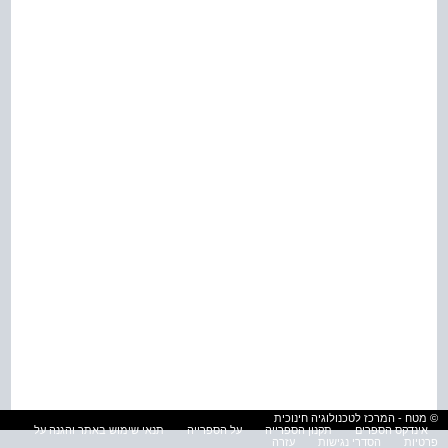
© מטח - המרכז לטכנולוגיה חינוכית
אינדקס הספרים
תקנון הספרייה
על הספרייה
תנאי שימוש באתר והגנה על
פרטיות
הסדרי נגישות
עזרה