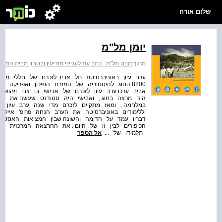
שלום אורח
יומן מל"מ
מתוך:
מבט מל"מ : כתב עת לענייני מודיעין ובטחון מבית המרכז למ
ערב עיון באוניברסיטת תל אביב לזכרם של חללי מלחמת
8200 החוג להיסטוריה של המזרח התיכון ואפריקה ו
אביב ערכו ערב עיון לזכרם של אבישי בן צבי ויהושפט
היה מרצה בחוג , ואבישי היה סטודנט שעשה את צעדי
במלחמה , ומאז מתקיים לזכרם מדי שנה ערב עיון בה
וללימודים באוניברסיטה . את הערב הנחה פרופ' אייל 
דבריו עמד על הדומה והשונה שבין המציאות האסטרט
הכיפורים לבין זו של היום . את ההרצאה המרכזית בע
תלמידו של ...
אל הספר