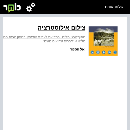
שלום אורח
צילום אילוסטרציה
מתוך:
מבט מל"מ : כתב עת לענייני מודיעין ובטחון מבית המרכז למ
מל"מ
>
"דברים שרואים משם"
אל הספר