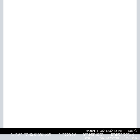
© מטח - המרכז לטכנולוגיה חינוכית
אינדקס הספרים
תקנון הספרייה
על הספרייה
תנאי שימוש באתר והגנה על
פרטיות
הסדרי נגישות
עזרה