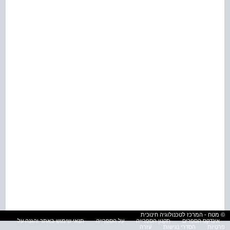
© מטח - המרכז לטכנולוגיה חינוכית
אינדקס הספרים
תקנון הספרייה
על הספרייה
תנאי שימוש באתר והגנה על
פרטיות
הסדרי נגישות
עזרה