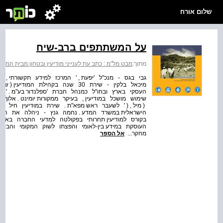
שלום אורח
על המשתתפים ברב-שיח
מתוך:
מבט מל"מ : כתב עת לענייני מודיעין ובטחון מבית המרכז למ
העסקי בארץ ובחו"ל כמנהל חברת 'ספלנדור בע"מ . 
שימוש מושכל במודיעין , בעיקר ממקורות יומינט . אלוף 
( מיל , ( ' לשעבר ראש מפא"ת . שירת במודיעין חיל 
הישראלית במשרד המדע . נחמה גנץ - ניהלה את היחיד
בקורס למודיעין תחרותי בפקולטה למדעי החברה באוניב
מחקר...
אל הספר