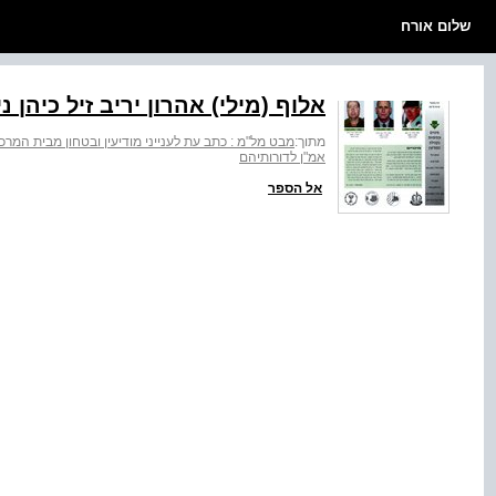
שלום אורח
אלוף (מילי) אהרון יריב זיל כיהן נין השנ‭‬
מתוך:
מבט מל"מ : כתב עת לענייני מודיעין ובטחון מבית המרכז למ
אמ"ן לדורותיהם
אל הספר