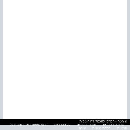
© מטח - המרכז לטכנולוגיה חינוכית
אינדקס הספרים
תקנון הספרייה
על הספרייה
תנאי שימוש באתר והגנה על
פרטיות
הסדרי נגישות
עזרה