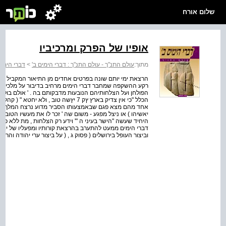
שלום אורח
אופיו של הפרק ומרכיביו
מתוך:
עולם התנ"ך - עולם התנ"ך : דברי הימים ב'
>
דברי הימים
הרצאת ימי יותם שונה בפרטים אחדים מן התיאור המקביל במלכ
רקע ההשקפה שמחבר דברי הימים מרחיב בדיבור על מלכים שע
הפולחן ועל הצלחותיהם הנובעות מדבקותם בה . ' אולם בולט
הכלל "כי אין צדיק בארץ ץק 7 יץשה טוב , ו
אחד מהם מצא פגם שבאמצעותו הסביר מדוע נרצח המלך ( יואש 
יאשיהו ) או ניצל מפגע - משום שה ' זכר לו את מעשיו הטובים 
היחיד שעשה "הישר בעיני ה "' וידע רק הצלחות , מת ללא פג
דברי הימים ממעט להתערב בהרצאת קורותיו ומפעליו של יותם . 
וביצור העופל בירושלים ( פסוק ג , ( על ביצור ערי יהודה והרי י