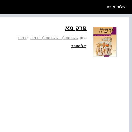
שלום אורח
פרק מא
מתוך:
עולם התנ"ך - עולם התנ"ך : ירמיה
>
ירמיה
אל הספר