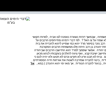
 למשפחה , שבמשך דורות נשארה נאמנה לצו אביה , למרות הקושי
א שמרו על צו האל ? . לפי דברי ירמיהו מתייחסים הרכבים על
 רכב נזכר בסיפור מרד יהוא כמי שסייע ליהוא להכרית את בית
שפחת יהונדב בן רכב היתה פלג ממשפחת הרכבים המקורבת
ום יהודה . אפשר שסמוך למרד יהוא התיישבו הרכבים שביהודה
ישב ישיבת קבע , ואף ציווה להולכים בעקבותיו לנהוג מכאן
. ובית לא תבנו וזרע לא תזךעו וכרם לא תטעו ולא יהיה לכם כי
נוודית , ביטוי לחברה שסירבה לשנות את אורחות חייה המסורתיים .
אל