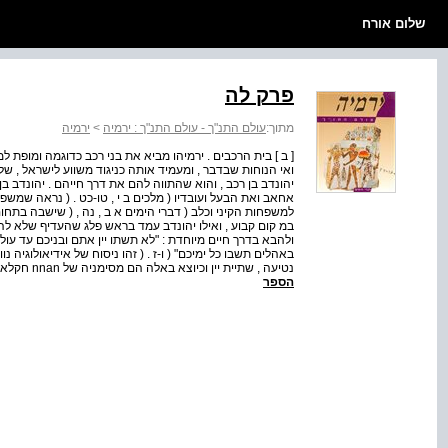
שלום אורח
פרק לה
מתוך:
עולם התנ"ך - עולם התנ"ך : ירמיה
>
ירמיה
[ ב ] בית הרכבים . ירמיהו מביא את בני רכב כדוגמה ומופת
ואי הנוחות שבדבר , ומעמיד אותה כניגוד משווע לישראל , של
יהונדב בן רכב , והוא שהתווה להם את דרך חייהם . יהונדב בן
אחאב ואת הבעל ועובדיו ( מלכים ב י , טו-כט . ( נראה שמ
למשפחות הקיני וכלב ( דברי הימים א ב , נה , ( שישבה בתח
במ קום קבוע , ואילו יהונדב עמד בראש פלג שהעדיף שלא להתי
ולהבא בדרך חיים מיוחדת : "לא תשתו יין אתם ובניכם עד עולם 
באהלים תשבו כל ימיכם" ( ו-ז . ( זהו ניסוח של אידיאולוגיה 
נטיעה , שתיית יין וכיוצא באלה הם מסימניה של nnan חקלאית , בניגוד לחברה הנוודית . אך מאז ימי יהוא ויהונדב ( במא...
הספר