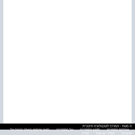
© מטח - המרכז לטכנולוגיה חינוכית
אינדקס הספרים
תקנון הספרייה
על הספרייה
תנאי שימוש באתר והגנה על
פרטיות
הסדרי נגישות
עזרה