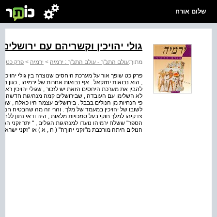
שלום אורח
גולי יהויכין וקשריהם עם ירושלים
מתוך:
עולם התנ"ך - עולם התנ"ך : ירמיה
>
ירמיה
>
פרק כט
פרק כט שופך אור על מערכת היחסים שנוצרה בין גולי יהויכין 
, הוא נבואות יחזקאל . אף נבואות אחרות של ירמיהו , כגון מ
להבין את מערכת היחסים הזאת יש לזכור , שגולי יהויכין רא
לא השלימו עם העובדה , שבירושלים קמה מנהיגות חדשה , המ
פי הנחיות מן הנולים בבבל . בירושלים עצמה היו כאלה , שתק
לשובו של יהויכין במעמד של מלך . והרי זה מה שהבטיח חנני
צדקיהו למלך חוקי בעל סמכויות מלאות , היה ודאי נתון ללחצים מצ
הספר" ששלח ירמיהו נועדו למנהיגות הגולים , '' יתר זקני הגול
הנולים היתה מורכבת מ"זקני יהוךה" ( ח , א ) או "זקני ישראל" 