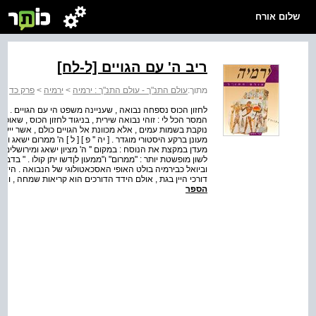
שלום אורח
ריב ה' עם הגויים [ל-לח]
מתוך:
עולם התנ"ך - עולם התנ"ך : ירמיה
>
ירמיה
>
פרק כד
לחזון הכוס נספחה נבואה , שעניינה משפט הי עם הגויים . ש
המסר הכל לי : זוהי נבואה שירית , בניגוד לחזון הכוס , שאופיו 
נוקבת בשמות עמים , אלא מכוונת אל הגויים כולם , אשר ייענשו
מעונן ברקע היסטורי מוגדר . [ יה '' פ ] [ ל ] ה' ממרום ישאג וג
מעדן במקצת את הנוסח : במקום '' ה' מציון ישאג ומירושלים יתן
לשון מופשטת יותר : "ממרום" ו"ממעון לןדשו יתן קולו . " בדבר
וביואל כבירמיה בולט האופי האסכאטולוגי של הנבואה . הידד 
דורכי היין בגת , אולם הידד הדורכים הוא קריאות שמחה , ואיל
הספר