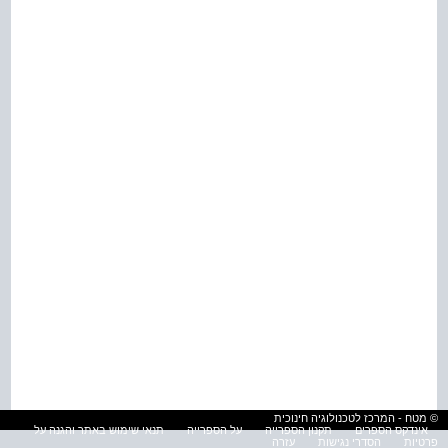
© מטח - המרכז לטכנולוגיה חינוכית
אינדקס הספרים
תקנון הספרייה
על הספרייה
תנאי שימוש באתר והגנה על
פרטיות
הסדרי נגישות
עזרה