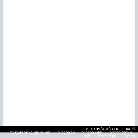
© מטח - המרכז לטכנולוגיה חינוכית
אינדקס הספרים
תקנון הספרייה
על הספרייה
תנאי שימוש באתר והגנה על
פרטיות
הסדרי נגישות
עזרה