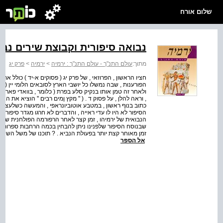
שלום אורח
נבואה סיפורית וקבוצת שירים נבו
מתוך:
עולם התנ"ך - עולם התנ"ך : ירמיה
>
ירמיה
>
פרק יג
חציו הראשון , הפרוזאי , של פרק יג ( פסוקים א-יד ) כולל את
הפורענות , שבה נמשלו כל יושבי הארץ לסובאים הלומי יין ( פס
ולאחר זה טמן אותו בנקיק סלע בפרת ( כלומר , בוואדי פארה 
, וראה להלן , על פסוק ד . ( " מקץ ןמים רבים '' הוציא את האי
כתוב בנוף ראשון , במטבע אוטוביונראפי , והמעשה כשלעצמו
הסיפור לא היו לו עדי ראייה , והדברים לא חרגו מגדר סיפור
הנבואית של ירמיהו , זמן קצר לאחר הרפורמה הפולחנית של י
שבנוסח הסיפור שלפנינו ניתן להבחין בכמה הרחבות ספרותי
זמן מאוחר קצת יותר בפעולת הנביא . ? תוכנו של משל השיכרון (
אל הספר