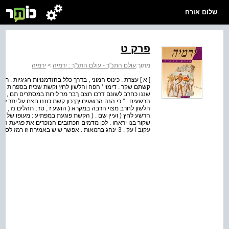
שלום אורח
פרק ט
מתוך:
עולם התנ"ך - עולם התנ"ך : ירמיה
>
ירמיה
קשתם שקר . דימוי ' הפה והלשון לחץ וקשת שכיח בספרות המ
שננו כחרב לשונם דרכו חצם ךבר מר לירות במסתרים תם , פתאם
הרשעים : '' כי הנה הרשעים יךךכון קשת כוננו חצם על יתר לירות 
הלשון לחרב מצוי הרבה במקרא ( הושע ז , טז ; תהלים נז , ה ו
הרשע לחץ ( ועיין שם . ( הקשת פוגעת במפתיע : מעופו של ה
שקור בנו יראהו . לכן מדמים הכתובים הנזכרים את פגיעת הרשעים
עקוב ! עק . 3 ינהג ברמאות . אפשר שיש באמירה זו רמז לסיפור יעקב ועשו . ראה גם הושע יב , ד .