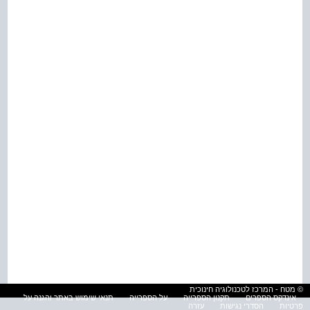
© מטח - המרכז לטכנולוגיה חינוכית
אינדקס הספרים
תקנון הספרייה
על הספרייה
תנאי שימוש באתר והגנה על
פרטיות
הסדרי נגישות
עזרה