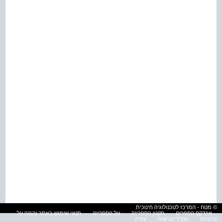
© מטח - המרכז לטכנולוגיה חינוכית
אינדקס הספרים
תקנון הספרייה
על הספרייה
תנאי שימוש באתר והגנה על
פרטיות
הסדרי נגישות
עזרה