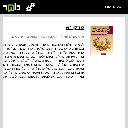
שלום אורח
פרק יא
מתוך:
עולם התנ"ך - עולם התנ"ך : שופטים
>
שופטים
לפני שהחלה המלחמה . גדעון דחה את ההצעה , ויפתח נענה לה 
וכמוהו שאף להבטיח לעצמו שלטון לאורך ימים . אצל שניהם נוש
ברור . אין הכוונה לעיר בשם גלעד , שכן עיר בשם זה אינה י
הסמוך לגבול עמון , והוא נקרא בהכללה " גלעד . " על פי מיקו
שהעמונים חנו ( לפי השקפת המחבר ) סמוך למצפה , היינו מצפון 
בגלעד , שבה עמד ביתו של יפתח ( יא , לד , ( ובה התקבצו ב
קדום ( בראשית לא , מח-מט , ( ואפשר כי משום כך עלו אליה 
במחזור סיפורי יעקב , יש לבקש את מצפה מצפון ליבוק , שכן 