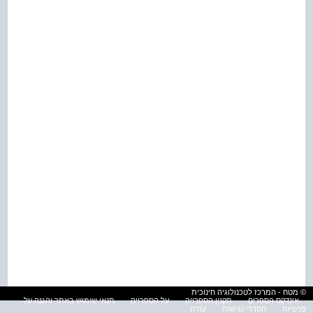
© מטח - המרכז לטכנולוגיה חינוכית
אינדקס הספרים
תקנון הספרייה
על הספרייה
תנאי שימוש באתר והגנה על
פרטיות
הסדרי נגישות
עזרה