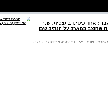
ור: אחד כיסינו בתצפית, שני
וח שהוצב במארב על הנתיב שבו
ורשת המודיעין - גיליון 47
>
מבט מל"מ
>
שיח קמ"נים בגובה