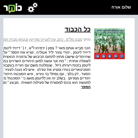
שלום אורח
כל הכבוד
מתוך:
מבט מל"מ : כתב עת לענייני מודיעין ובטחון מבית המרכז למ
דייויד ליטמן , יהודי צעיר יליד אנגליה , קורא את הספר " עליי
שהיהודים שישבו מחוץ לתחום הכיבוש של גרמניה הנאצית ע
לשאלה אחרת - " מה אני עושה למען היהודים השרויים במצוק
ליטמן בזכות רעייתו ג'יזל , שנמלטה משם עם הוריה בעקבות
הסעד , ז'ק בלוך , עם נפתלי בר גיורא , איש הסוכנות היהודי
יהודיים ממרוקו . בשלב זה אין לליטמן מושג כי ' הסוכנות' 
למעשה הוא נכנס למסגרת של פעילות חשאית . מבצע " מוראל" יוצא לד
הספר