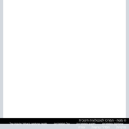
© מטח - המרכז לטכנולוגיה חינוכית
אינדקס הספרים
תקנון הספרייה
על הספרייה
תנאי שימוש באתר והגנה על
פרטיות
הסדרי נגישות
עזרה