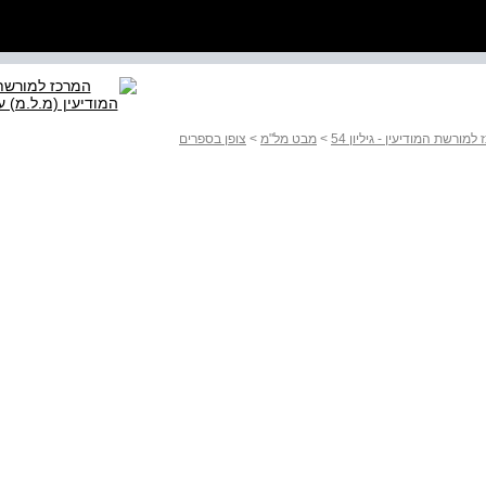
ורשת המודיעין - גיליון 54
>
מבט מל"מ
>
צופן בספרים