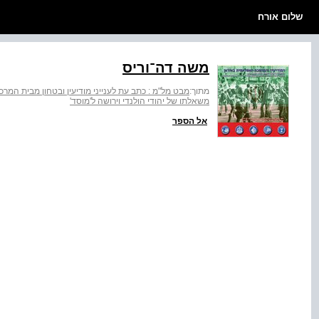
שלום אורח
משה דה־וריס
מתוך:
מבט מל"מ : כתב עת לענייני מודיעין ובטחון מבית המרכז למ
משאלתו של יהודי הולנדי וירושה ל'מוסד'
אל הספר