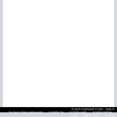
© מטח - המרכז לטכנולוגיה חינוכית
אינדקס הספרים
תקנון הספרייה
על הספרייה
תנאי שימוש באתר והגנה על
פרטיות
הסדרי נגישות
עזרה