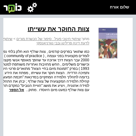
שלום אורח
צוות החוקר את עשייתו
מתוך:
שיתוף חינוכי פעיל : סיפור של הכשרת מורים
>
שיתוף חי
לדעת דינה פרילינג ובבי טורניאנסקי
כמו שתואר בפרקים קודמים , צוות שח"ף הוא חלק בלתי נפר
2000 עבר הצוות דרך ארוכה עד שהפך מאוסף אנשי מקצוע 
1993 ) בפרק "תמונות מיום בחיי הצוות" מתוארים פרטי הי
ותמיכה הדדית . הצוות חוקר את עשייתו , מפתח את הידע 
בדומה לתהליך הלמידה המתקיים בסדנאות "חכמת המעשה" 
קהילת הלמידה המקצועית של צוות שח"ף ; יבחן את התהליכ
למידה ארגונית , ויציע את מושג "הוויית הנוביס" כמקדם תהלי
עם צוות שח"ף כמעט מיום היווסדו . מתוק...
אל הספר