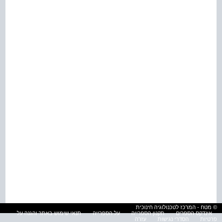
© מטח - המרכז לטכנולוגיה חינוכית
אינדקס הספרים
תקנון הספרייה
על הספרייה
תנאי שימוש באתר והגנה על
פרטיות
הסדרי נגישות
עזרה