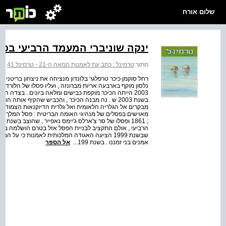
שלום אורח
ינקה שוניברי המעמד הרביעי בכי
מתוך:
טרמינל : כתב עת לאמנות המאה ה-21 - טרמינל 41
>
כ
נלסון מוקף בארבעה אריות מברונזה , ועליו פסלו של הלורד א
2003 הייתה הכיכר מוקפת כבישים ומלאה ביונים . בצדה ה
בשנת 2003 ש . נה מבנה הכיכר , והכביש שהקיף אותה
מבקרים אל הגלריה הלאומית ואל גלרית הדיוקנאות הצמודה 
הרביעי , אולם התקציב לבניית הפסל אזל בטרם הושלמה בניית
שבשנת 1999 הציעה האגודה המלכותית לאמנות כי ע
אמנים בני זמננו . בשנת 199...
אל הספר