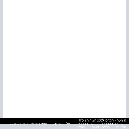
© מטח - המרכז לטכנולוגיה חינוכית
אינדקס הספרים
תקנון הספרייה
על הספרייה
תנאי שימוש באתר והגנה על
פרטיות
הסדרי נגישות
עזרה