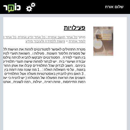
שלום אורח
פעילויות
מתוך:
כל אחד חושב אחרת : כל אחד יודע אחרת, כל אחד לו
לומד אחרת
>
גישות ללמידה ולעיבוד מידע
מטרת התרגילים לאפשר לסטודנטים לזהות את הגישות ללמידה 
של מסגרות הלימוד השונות . פעילות ו . השוואת תוערי לטי
בין תוצרי למידה . הסטודנטים יתבקשו להביא לכיתה צילומים
עבודה ושיעורי בית . יש לבחור לפחות שישה תוצרי תלמידים 
ביניהם . חשוב לבדוק שכל התלמידים קיבלו את אותן ההוראות
השונים את הוראות הפעולה של המטלהז ( יש להניח כי יעלו קרי
רמות התייחסות , זוויות ראייה , יעילות , רמה לשונית , אותנטיו