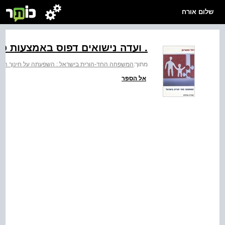
שלום אורח
. ועדה נישואים דפוס באמצעות פופולא‭‬
מתוך:
המשפחה החד-הורית בישראל : השפעתה על חינוך היל
אל הספר