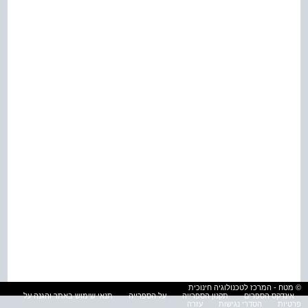
© מטח - המרכז לטכנולוגיה חינוכית
אינדקס הספרים
תקנון הספרייה
על הספרייה
תנאי שימוש באתר והגנה על
פרטיות
הסדרי נגישות
עזרה