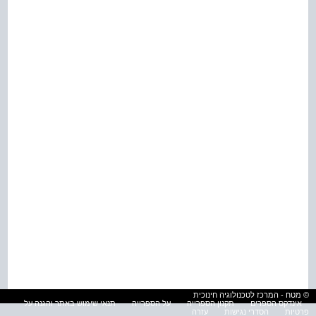
© מטח - המרכז לטכנולוגיה חינוכית
אינדקס הספרים
תקנון הספרייה
על הספרייה
תנאי שימוש באתר והגנה על
פרטיות
הסדרי נגישות
עזרה