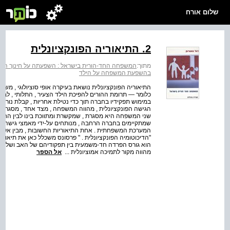
שלום אורח
2. התיאוריה הפונקציונלית
מתוך:
המשפחה החד-הורית בישראל : השפעתה על חינוך היל
בהשפעת המשפחה על הילד
התיאוריה הפונקציונלית נושאת בעיקרה אופי סוציולוגי , מש
כלומר — תרומת ההורים להפיכת הילד הצעיר , התלותי , ל
במימוש תפקידיו בחברה תוך כדי נטילת אחריות , קבלת נורמ
הגישה הפונקציונלית , מהווה המשפחה , מצד אחד , מסגרת 
שני המשפחה היא מסגרת , שמקשרת ומתווכת בינו לבין החברה , 
שמתקיימים בחברה הרחבה , מנותחים על-ידי מאמצי גישה זו
"הדיכוטומיה הפונקציונלית . " פרסונס משכלל כאן את תיאוריי
הוא גורס הפרדה חד-משמעית בין תפקודיהם של האב ושל האם
מהווה מקור לתמיכה אמוציונלית ...
אל הספר