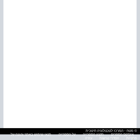
© מטח - המרכז לטכנולוגיה חינוכית
אינדקס הספרים
תקנון הספרייה
על הספרייה
תנאי שימוש באתר והגנה על
פרטיות
הסדרי נגישות
עזרה