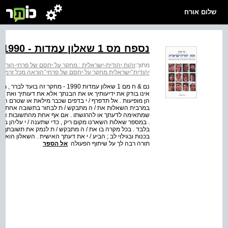
שלום אורח
נספח מס 1 שאלון עמדות - 1990
מתוך:
זהות יהודית-ישראלית : מחקר על יחסם של פרחי-הוראה מ
יהודית־ישראלית מחקר על יחסם של פרחי־הוראה מכל זרמי החי
נם & ח מם 1 שאלון עמדות 1990 - מח
אינו בודק את ידיעותיך או את הבנתך אלא את דעותיך ואת הר
הן מופיעות . אל תדפרף / י בדפים שכבר מילאת או שטרם הגעת 
במרבית השאלות את / ה מתבקש / ת לבחור בתשובה אחת מתו
שמתאימה לדעתך או להרגשתו . אם אף אחת מהתשובות אינה 
. במספר שאלות השארנו מקום ריק , כדי שתענה / י עליהן במ
בלבד . בכל מקרה בו את / ה מתבקש / ת לנמק את תשובתך , ה
בכנות ובגילוי לב ; הביע / י את דעתך האישית . השאלון הוא אנ
תורה רבה לך על שיתוף הפעולה
אל הספר