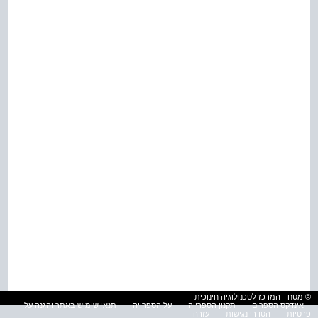
© מטח - המרכז לטכנולוגיה חינוכית
אינדקס הספרים
תקנון הספרייה
על הספרייה
תנאי שימוש באתר והגנה על
פרטיות
הסדרי נגישות
עזרה