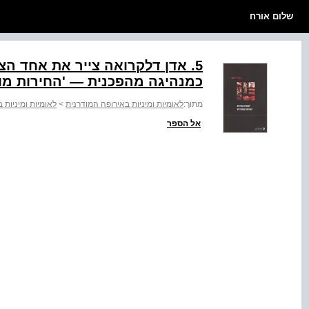
שלום אורח
‭.5‬ אדן דלקרואה צייר את אחד 
כמנהיגה מהפכנית — 'החירות מובילה‭‬‭‬
מתוך:
לאומיות ומיניות באירופה המודרנית
>
לאומיות ומיניות 
אל הספר