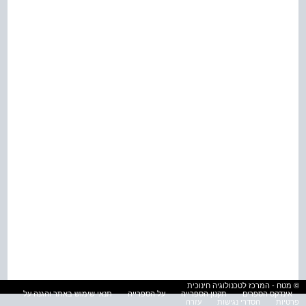
© מטח - המרכז לטכנולוגיה חינוכית
אינדקס הספרים
תקנון הספרייה
על הספרייה
תנאי שימוש באתר והגנה על
פרטיות
הסדרי נגישות
עזרה